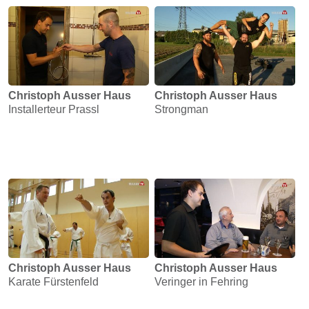
Energie
Schnöll
gfrogt
Zonen
Christoph Ausser Haus
Christoph Ausser Haus
Podcast
Installerteur Prassl
Strongman
Christoph Ausser Haus
Christoph Ausser Haus
Karate Fürstenfeld
Veringer in Fehring