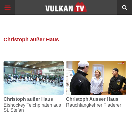
Skip
Start
to
content
Events
Image
Filme
Christoph außer Haus
Bildung
360°
VR
Sport
Info
Christoph außer Haus
Christoph Ausser Haus
Eishockey Teichpiraten aus
Rauchfangkehrer Fladerer
Alltagsgeschichten
St. Stefan
Schleichwege