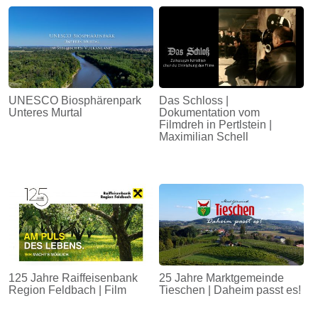
Energie
Schnöll
gfrogt
Zonen
UNESCO Biosphärenpark
Das Schloss |
Podcast
Unteres Murtal
Dokumentation vom
Filmdreh in Pertlstein |
Maximilian Schell
125 Jahre Raiffeisenbank
25 Jahre Marktgemeinde
Region Feldbach | Film
Tieschen | Daheim passt es!