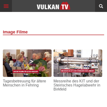
Skip
Start
to
content
Events
Image
Filme
Image Filme
Bildung
360°
VR
Sport
Info
Tagesbetreuung für ältere
Messreihe des KIT und der
Menschen in Fehring
Steirisches Hagelabwehr in
Alltagsgeschichten
Birkfeld
Schleichwege