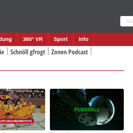
Such
nach:
ldung
360° VR
Sport
Info
ie
Schnöll gfrogt
Zonen Podcast