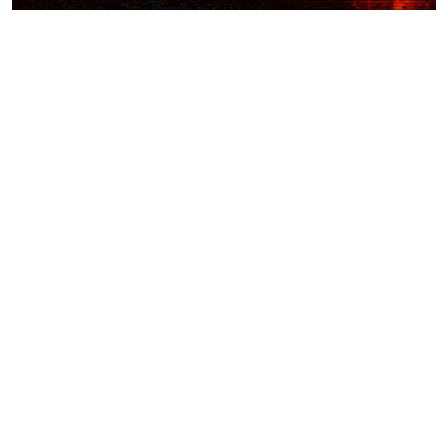
Weitere Videos
Alltagsgeschichten >
Pferdesportverein
Trautmannsdorf | Der Natur
auf der Spur im Vulkanland
Streuobstwiese | Der Natur
auf der Spur im Vulkanland