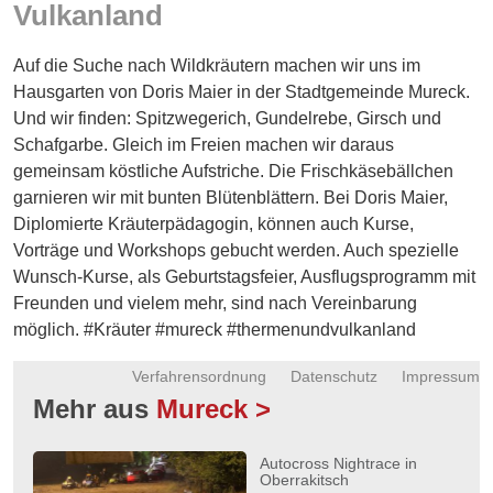
Vulkanland
Energie
Schnöll
Auf die Suche nach Wildkräutern machen wir uns im
gfrogt
Hausgarten von Doris Maier in der Stadtgemeinde Mureck.
Und wir finden: Spitzwegerich, Gundelrebe, Girsch und
Zonen
Schafgarbe. Gleich im Freien machen wir daraus
Podcast
gemeinsam köstliche Aufstriche. Die Frischkäsebällchen
garnieren wir mit bunten Blütenblättern. Bei Doris Maier,
Diplomierte Kräuterpädagogin, können auch Kurse,
Vorträge und Workshops gebucht werden. Auch spezielle
Wunsch-Kurse, als Geburtstagsfeier, Ausflugsprogramm mit
Freunden und vielem mehr, sind nach Vereinbarung
möglich. #Kräuter #mureck #thermenundvulkanland
Verfahrensordnung
Datenschutz
Impressum
Mehr aus
Mureck >
Autocross Nightrace in
Oberrakitsch