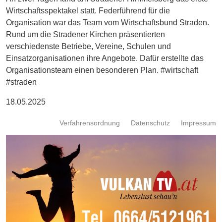
Energie
Wirtschaftsspektakel statt. Federführend für die
Organisation war das Team vom Wirtschaftsbund Straden.
Schnöll
Rund um die Stradener Kirchen präsentierten
gfrogt
verschiedenste Betriebe, Vereine, Schulen und
Einsatzorganisationen ihre Angebote. Dafür erstellte das
Zonen
Organisationsteam einen besonderen Plan.
#wirtschaft
Podcast
#straden
18.05.2025
Verfahrensordnung
Datenschutz
Impressum