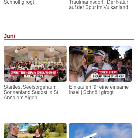
Schnöll gfrogt
Trautmannsdorf | Der Natur
auf der Spur im Vulkanland
Juni
Startfest Seelsorgeraum
Einkaufen für eine einsame
Sonnenland Südost in St
Insel | Schnöll gfrogt
Anna am Aigen