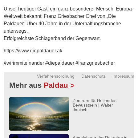
Energie
Unser heutiger Gast, ein ganz besonderer Mensch, Europa-
Weltweit bekannt: Franz Griesbacher Chef von „Die
Schnöll
Paldauer“ Über 40 Jahre in der Unterhaltungsbranche
gfrogt
unterwegs.
Zonen
Erfolgreichste Schlagerband der Gegenwart.
Podcast
https://www.diepaldauer.at/
#wirimmiteinander #diepaldauer #franzgriesbacher
Verfahrensordnung
Datenschutz
Impressum
Mehr aus
Paldau >
Zentrum für Heilendes
Bewusstsein | Walter
Janisch
Angelobung der Rekruten in