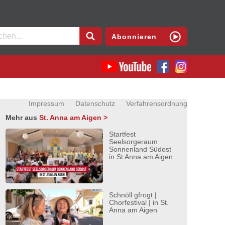
en
Abonnieren
Impressum
Datenschutz
Verfahrensordnung
Mehr aus
St. Anna am Aigen >
Startfest
Seelsorgeraum
Sonnenland Südost
in St Anna am Aigen
Schnöll gfrogt |
Chorfestival | in St.
Anna am Aigen