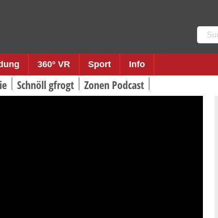
Such
nach:
ldung
360° VR
Sport
Info
ie
Schnöll gfrogt
Zonen Podcast