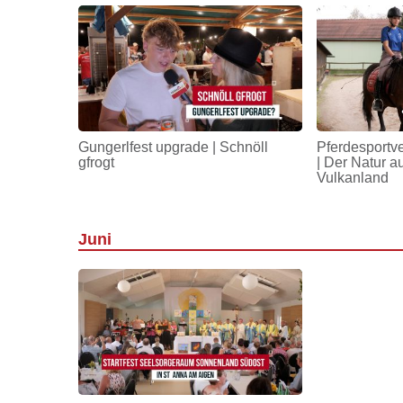
Gungerlfest upgrade | Schnöll
Pferdesportv
gfrogt
| Der Natur a
Vulkanland
Juni