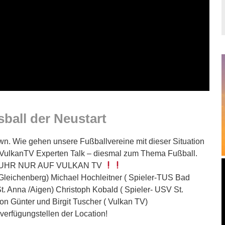
sball der Neustart
n. Wie gehen unsere Fußballvereine mit dieser Situation
 VulkanTV Experten Talk – diesmal zum Thema Fußball.
 UHR NUR AUF VULKAN TV
Gleichenberg) Michael Hochleitner ( Spieler-TUS Bad
St. Anna /Aigen) Christoph Kobald ( Spieler- USV St.
n Günter und Birgit Tuscher ( Vulkan TV)
­fü­gung­stel­len der Location!