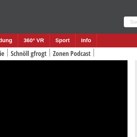
Such
nach:
ldung
360° VR
Sport
Info
ie
Schnöll gfrogt
Zonen Podcast