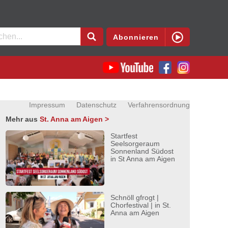
en
Abonnieren
Impressum
Datenschutz
Verfahrensordnung
Mehr aus
St. Anna am Aigen >
Startfest
Seelsorgeraum
Sonnenland Südost
in St Anna am Aigen
Schnöll gfrogt |
Chorfestival | in St.
Anna am Aigen