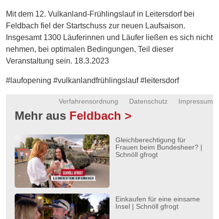
Energie
Mit dem 12. Vulkanland-Frühlingslauf in Leitersdorf bei
Feldbach fiel der Startschuss zur neuen Laufsaison.
Schnöll
Insgesamt 1300 Läuferinnen und Läufer ließen es sich nicht
gfrogt
nehmen, bei optimalen Bedingungen, Teil dieser
Zonen
Veranstaltung sein. 18.3.2023
Podcast
#laufopening #vulkanlandfrühlingslauf #leitersdorf
Verfahrensordnung
Datenschutz
Impressum
Mehr aus
Feldbach >
Gleichberechtigung für
Frauen beim Bundesheer? |
Schnöll gfrogt
Einkaufen für eine einsame
Insel | Schnöll gfrogt