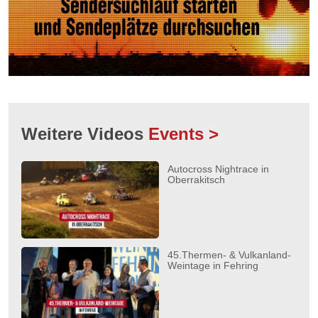
Weitere Videos
Events >
Autocross Nightrace in
Oberrakitsch
45.Thermen- & Vulkanland-
Weintage in Fehring