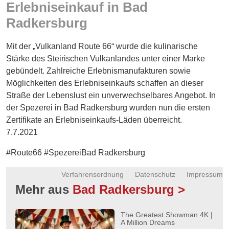
Erlebniseinkauf in Bad
Energie
Radkersburg
Schnöll
gfrogt
Mit der „Vulkanland Route 66“ wurde die kulinarische
Stärke des Steirischen Vulkanlandes unter einer Marke
Zonen
gebündelt. Zahlreiche Erlebnismanufakturen sowie
Podcast
Möglichkeiten des Erlebniseinkaufs schaffen an dieser
Straße der Lebenslust ein unverwechselbares Angebot. In
der Spezerei in Bad Radkersburg wurden nun die ersten
Zertifikate an Erlebniseinkaufs-Läden überreicht.
7.7.2021
#Route66 #SpezereiBad Radkersburg
Verfahrensordnung
Datenschutz
Impressum
Mehr aus
Bad Radkersburg >
The Greatest Showman 4K |
A Million Dreams