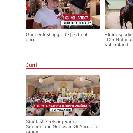
Gungerlfest upgrade | Schnöll
Pferdesportv
gfrogt
| Der Natur a
Vulkanland
Juni
Startfest Seelsorgeraum
Sonnenland Südost in St Anna am
Aigen