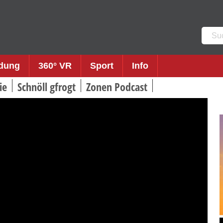
Such
nach:
ldung
360° VR
Sport
Info
ie
Schnöll gfrogt
Zonen Podcast