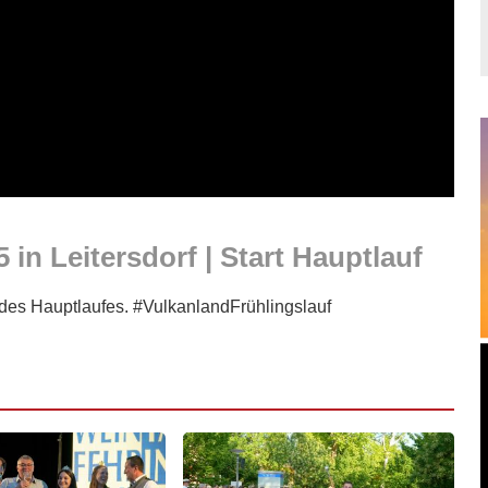
 in Leitersdorf | Start Hauptlauf
t des Hauptlaufes. #VulkanlandFrühlingslauf