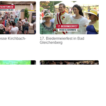
esse Kirchbach-
17. Biedermeierfest in Bad
Gleichenberg
ale Energieagentur
Mobbing oder ein Streit? | Schnöll
gfrogt