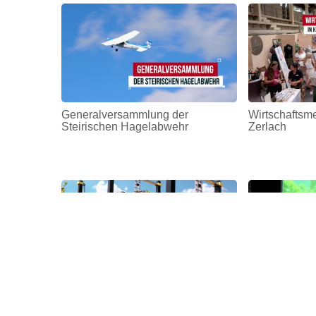
Generalversammlung der
Wirtschaftsm
Steirischen Hagelabwehr
Zerlach
Eröffnung Generationen
30 Jahre Lok
Bewegungspark
LEA