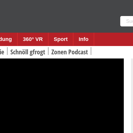
Such
nach:
ldung
360° VR
Sport
Info
ie
Schnöll gfrogt
Zonen Podcast