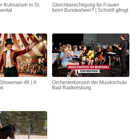
r Kulinarium in St.
Gleichberechtigung für Frauen
sental
beim Bundesheer? | Schnöll gfrogt
 Showman 4K | A
Orchesterkonzert der Musikschule
ms
Bad Radkersburg