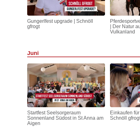
Gungerlfest upgrade | Schnöll
Pferdesportv
gfrogt
| Der Natur a
Vulkanland
Juni
Startfest Seelsorgeraum
Einkaufen für
Sonnenland Südost in St Anna am
Schnöll gfrog
Aigen