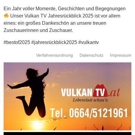
Energie
Ein Jahr voller Momente, Geschichten und Begegnungen
Unser Vulkan TV Jahresrückblick 2025 ist vor allem
Schnöll
eines: ein großes Dankeschön an unsere treuen
gfrogt
Zuschauerinnen und Zuschauer.
Zonen
#bestof2025 #jahresrückblick2025 #vulkantv
Podcast
Verfahrensordnung
Datenschutz
Impressum