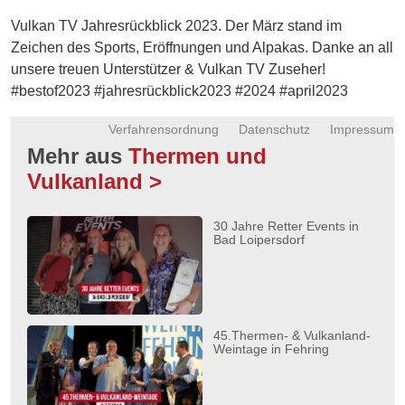
Energie
Vulkan TV Jahresrückblick 2023. Der März stand im
Zeichen des Sports, Eröffnungen und Alpakas. Danke an all
Schnöll
unsere treuen Unterstützer & Vulkan TV Zuseher!
gfrogt
#bestof2023 #jahresrückblick2023 #2024 #april2023
Zonen
Podcast
Verfahrensordnung
Datenschutz
Impressum
Mehr aus
Thermen und
Vulkanland >
30 Jahre Retter Events in
Bad Loipersdorf
45.Thermen- & Vulkanland-
Weintage in Fehring