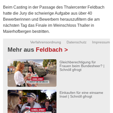
Energie
Beim Casting in der Passage des Thalercenter Feldbach
hatte die Jury die schwierige Aufgabe aus über 40
Schnöll
Bewerberinnen und Bewerbern herauszufiltern die am
gfrogt
nächsten Tag das Finale im Weinschloss Thaller in
Zonen
Maierhofbergen bestritten.
Podcast
Verfahrensordnung
Datenschutz
Impressum
Mehr aus
Feldbach >
Gleichberechtigung für
Frauen beim Bundesheer? |
Schnöll gfrogt
Einkaufen für eine einsame
Insel | Schnöll gfrogt