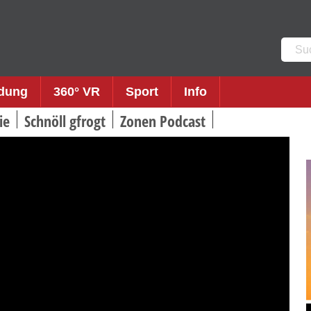
Such
nach:
ldung
360° VR
Sport
Info
ie
Schnöll gfrogt
Zonen Podcast