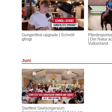
Gungerlfest upgrade | Schnöll
Pferdesportv
gfrogt
| Der Natur a
Vulkanland
Juni
Startfest Seelsorgeraum