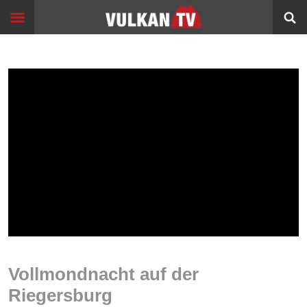
Skip
Start
to
content
Events
Image
Filme
Bildung
360°
VR
Sport
Info
Alltagsgeschichten
Vollmondnacht auf der
Schleichwege
Riegersburg