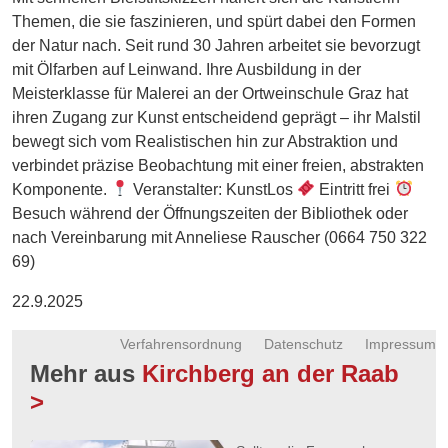
Energie
Themen, die sie faszinieren, und spürt dabei den Formen
der Natur nach. Seit rund 30 Jahren arbeitet sie bevorzugt
Schnöll
mit Ölfarben auf Leinwand. Ihre Ausbildung in der
gfrogt
Meisterklasse für Malerei an der Ortweinschule Graz hat
ihren Zugang zur Kunst entscheidend geprägt – ihr Malstil
Zonen
bewegt sich vom Realistischen hin zur Abstraktion und
Podcast
verbindet präzise Beobachtung mit einer freien, abstrakten
Komponente.
Veranstalter: KunstLos
Eintritt frei
Besuch während der Öffnungszeiten der Bibliothek oder
nach Vereinbarung mit Anneliese Rauscher (0664 750 322
69)
22.9.2025
Verfahrensordnung
Datenschutz
Impressum
Mehr aus
Kirchberg an der Raab
>