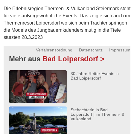
Energie
Die Erlebnisregion Thermen- & Vulkanland Steiermark steht
für viele außergewöhnliche Events. Das zeigte sich auch im
Schnöll
Thermenresort Loipersdorf wo sich beim Trachtenspringen
gfrogt
die Models des Jungbauernkalenders mutig in die Tiefe
Zonen
stürzten.28.3.2023
Podcast
Verfahrensordnung
Datenschutz
Impressum
Mehr aus
Bad Loipersdorf >
30 Jahre Retter Events in
Bad Loipersdorf
Stehachterln in Bad
Loipersdorf | im Thermen- &
Vulkanland