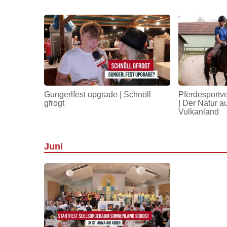
Gungerlfest upgrade | Schnöll
Pferdesportv
gfrogt
| Der Natur a
Vulkanland
Juni