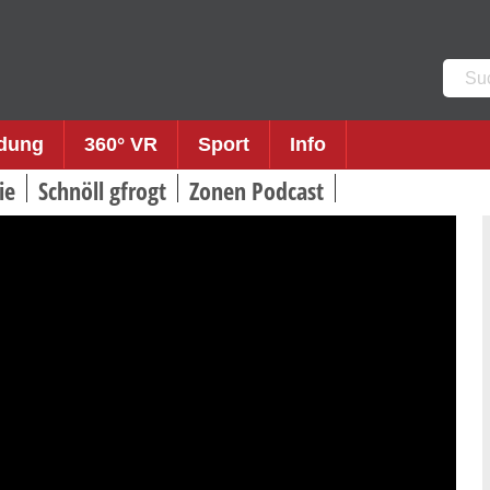
Such
nach:
ldung
360° VR
Sport
Info
ie
Schnöll gfrogt
Zonen Podcast