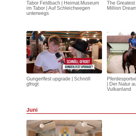
Tabor Feldbach | Heimat.Museum
The Greatest
im Tabor | Auf Schleichwegen
Million Drea
unterwegs
Gungerlfest upgrade | Schnöll
Pferdesportv
gfrogt
| Der Natur a
Vulkanland
Juni