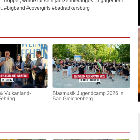
l‘ Tropper, wurde für sein jahrzehntelanges Engagement
rt. #bigband #covergirls #badradkersburg
& Vulkanland-
Blasmusik Jugendcamp 2026 in
Fehring
Bad Gleichenberg