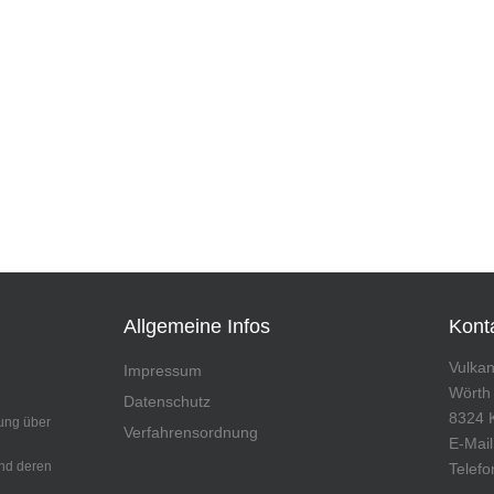
Allgemeine Infos
Kont
Vulka
Impressum
Wörth
Datenschutz
8324 
ung über
Verfahrensordnung
E-Mai
und deren
Telefo