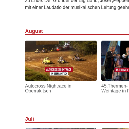
zu Ende. Der Gründer der Big Band, Josef ‚Pepper
mit einer Laudatio der musikalischen Leitung geeh
August
Autocross Nightrace in
45.Thermen- 
Oberrakitsch
Weintage in 
Juli