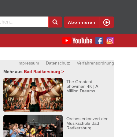
en
Abonnieren
Impressum
Datenschutz
Verfahrensordnung
Mehr aus
Bad Radkersburg >
The Greatest
Showman 4K | A
Million Dreams
Orchesterkonzert der
Musikschule Bad
Radkersburg