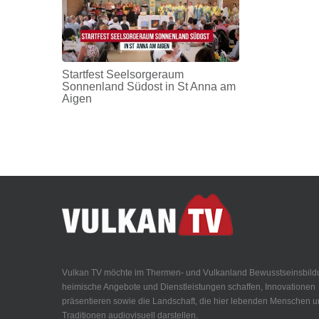
Startfest Seelsorgeraum
Sonnenland Südost in St Anna am
Aigen
Vulkan TV möchte im Thermen- und Vulkanland Bewusstseinsbild
heimische Angebote und Dienstleistungen schaffen, Innovationen
präsentieren sowie die Landschaft, die hier lebenden Menschen 
Traditionen audiovisuell darstellen.