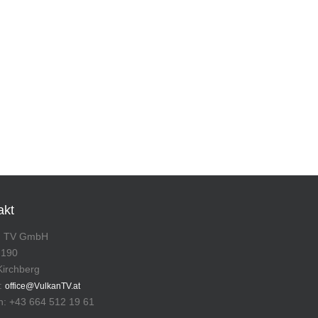
akt
n TV GmbH
 190
Kirchberg
l:
office@VulkanTV.at
n: +43 664 512 19 61