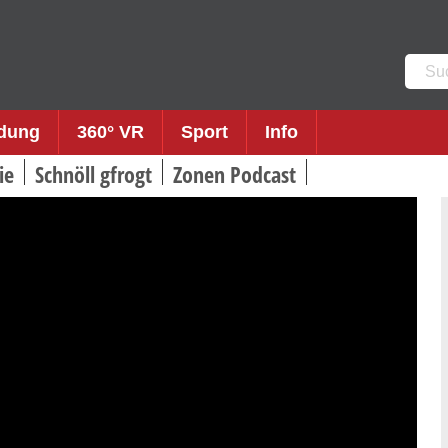
Such
nach:
ldung
360° VR
Sport
Info
ie
Schnöll gfrogt
Zonen Podcast