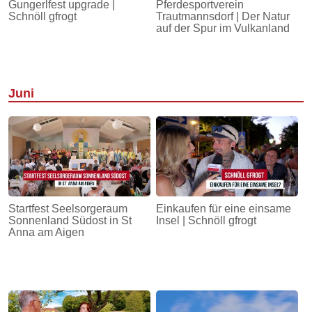
Gungerlfest upgrade |
Pferdesportverein
Schnöll gfrogt
Trautmannsdorf | Der Natur
auf der Spur im Vulkanland
Juni
Startfest Seelsorgeraum
Einkaufen für eine einsame
Sonnenland Südost in St
Insel | Schnöll gfrogt
Anna am Aigen