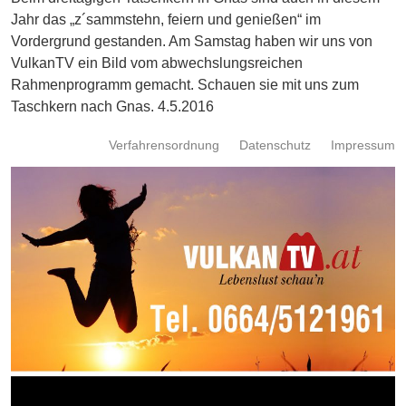
Energie
Jahr das „z´sammstehn, feiern und genießen“ im
Vordergrund gestanden. Am Samstag haben wir uns von
Schnöll
VulkanTV ein Bild vom abwechslungsreichen
gfrogt
Rahmenprogramm gemacht. Schauen sie mit uns zum
Taschkern nach Gnas. 4.5.2016
Zonen
Podcast
Verfahrensordnung
Datenschutz
Impressum