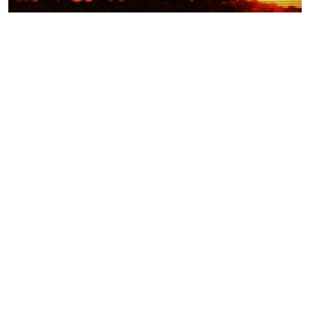
Weitere Videos
Events >
Autocross Nightrace in
Oberrakitsch
45.Thermen- & Vulkanland-
Weintage in Fehring