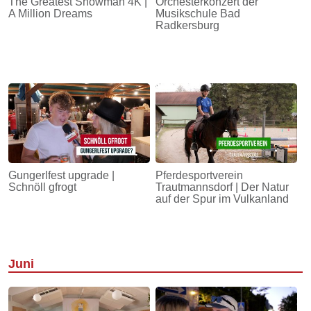
The Greatest Showman 4K |
Orchesterkonzert der
A Million Dreams
Musikschule Bad
Radkersburg
Gungerlfest upgrade |
Pferdesportverein
Schnöll gfrogt
Trautmannsdorf | Der Natur
auf der Spur im Vulkanland
Juni