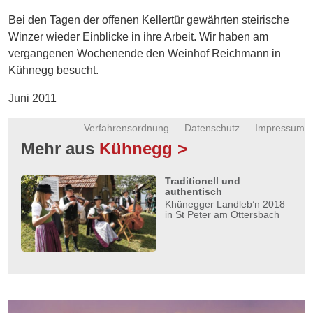
Energie
Bei den Tagen der offenen Kellertür gewährten steirische
Winzer wieder Einblicke in ihre Arbeit. Wir haben am
Schnöll
vergangenen Wochenende den Weinhof Reichmann in
gfrogt
Kühnegg besucht.
Zonen
Juni 2011
Podcast
Verfahrensordnung
Datenschutz
Impressum
Mehr aus
Kühnegg >
Traditionell und
authentisch
Khünegger Landleb’n 2018
in St Peter am Ottersbach