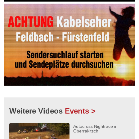
Weitere Videos
Events >
Autocross Nightrace in
Oberrakitsch