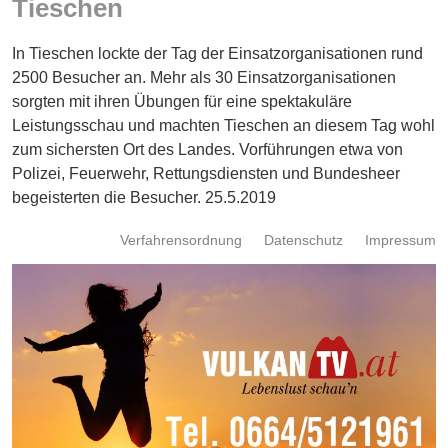
Tieschen
Energie
In Tieschen lockte der Tag der Einsatzorganisationen rund
Schnöll
gfrogt
2500 Besucher an. Mehr als 30 Einsatzorganisationen
sorgten mit ihren Übungen für eine spektakuläre
Zonen
Leistungsschau und machten Tieschen an diesem Tag wohl
Podcast
zum sichersten Ort des Landes. Vorführungen etwa von
Polizei, Feuerwehr, Rettungsdiensten und Bundesheer
begeisterten die Besucher. 25.5.2019
Verfahrensordnung
Datenschutz
Impressum