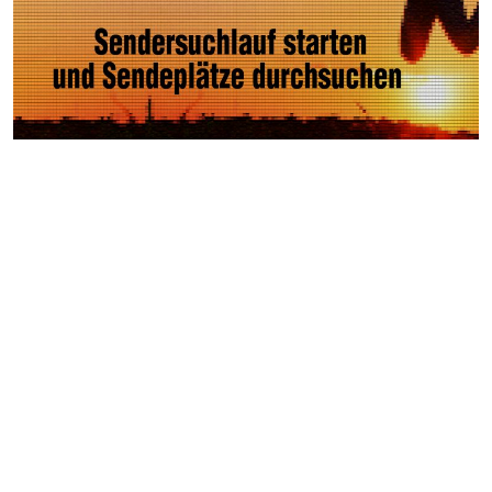
Weitere Videos
Events >
30 Jahre Retter Events in
Bad Loipersdorf
Autocross Nightrace in
Oberrakitsch