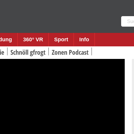
Such
nach:
ldung
360° VR
Sport
Info
ie
Schnöll gfrogt
Zonen Podcast