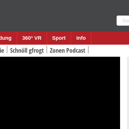
Such
nach:
ldung
360° VR
Sport
Info
ie
Schnöll gfrogt
Zonen Podcast