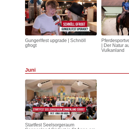
Gungerlfest upgrade | Schnöll
Pferdesportv
gfrogt
| Der Natur a
Vulkanland
Juni
Startfest Seelsorgeraum