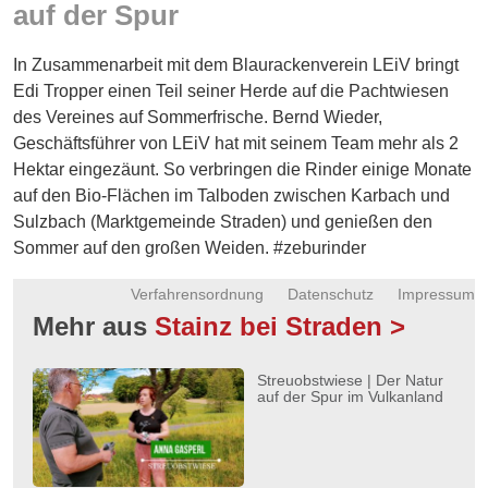
auf der Spur
Energie
Schnöll
In Zusammenarbeit mit dem Blaurackenverein LEiV bringt
gfrogt
Edi Tropper einen Teil seiner Herde auf die Pachtwiesen
des Vereines auf Sommerfrische. Bernd Wieder,
Zonen
Geschäftsführer von LEiV hat mit seinem Team mehr als 2
Podcast
Hektar eingezäunt. So verbringen die Rinder einige Monate
auf den Bio-Flächen im Talboden zwischen Karbach und
Sulzbach (Marktgemeinde Straden) und genießen den
Sommer auf den großen Weiden. #zeburinder
Verfahrensordnung
Datenschutz
Impressum
Mehr aus
Stainz bei Straden >
Streuobstwiese | Der Natur
auf der Spur im Vulkanland