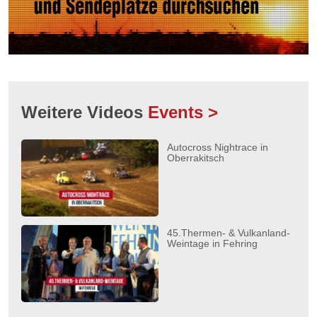
Weitere Videos
Events >
Autocross Nightrace in
Oberrakitsch
45.Thermen- & Vulkanland-
Weintage in Fehring