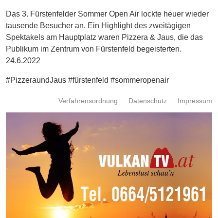
Energie
Das 3. Fürstenfelder Sommer Open Air lockte heuer wieder
tausende Besucher an. Ein Highlight des zweitägigen
Schnöll
Spektakels am Hauptplatz waren Pizzera & Jaus, die das
gfrogt
Publikum im Zentrum von Fürstenfeld begeisterten.
Zonen
24.6.2022
Podcast
#PizzeraundJaus #fürstenfeld #sommeropenair
Verfahrensordnung
Datenschutz
Impressum