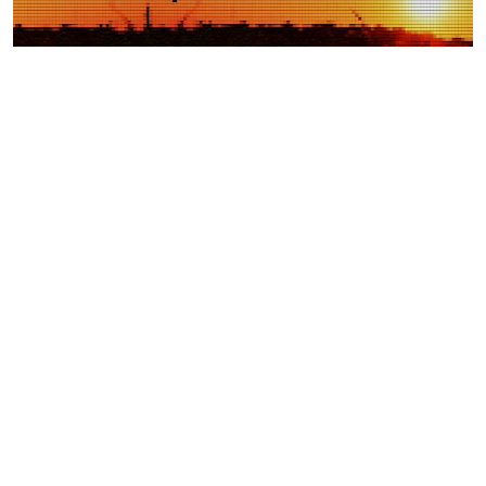
Weitere Videos
Events >
Autocross Nightrace in
Oberrakitsch
45.Thermen- & Vulkanland-
Weintage in Fehring