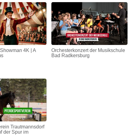
 Showman 4K | A
Orchesterkonzert der Musikschule
ms
Bad Radkersburg
erein Trautmannsdorf
uf der Spur im