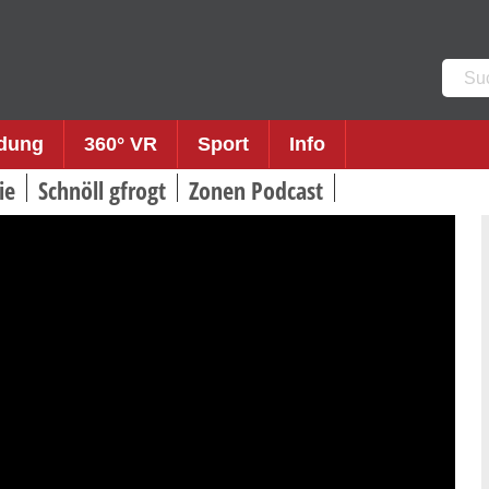
Such
nach:
ldung
360° VR
Sport
Info
ie
Schnöll gfrogt
Zonen Podcast