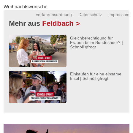
Energie
Weihnachtswünsche
Verfahrensordnung
Datenschutz
Impressum
Schnöll
Mehr aus
Feldbach >
gfrogt
Zonen
Gleichberechtigung für
Podcast
Frauen beim Bundesheer? |
Schnöll gfrogt
Einkaufen für eine einsame
Insel | Schnöll gfrogt