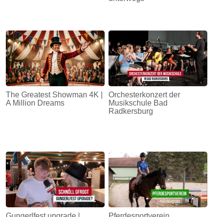
The Greatest Showman 4K |
Orchesterkonzert der
A Million Dreams
Musikschule Bad
Radkersburg
Gungerlfest upgrade |
Pferdesportverein