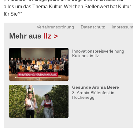
Energie
alles um das Thema Kultur. Welchen Stellenwert hat Kultur
für Sie?“
Schnöll
gfrogt
Verfahrensordnung
Datenschutz
Impressum
Mehr aus
Ilz >
Zonen
Podcast
Innovationspreisverleihung
Kulinarik in Ilz
Gesunde Aronia Beere
3. Aronia Blütenfest in
Hochenegg