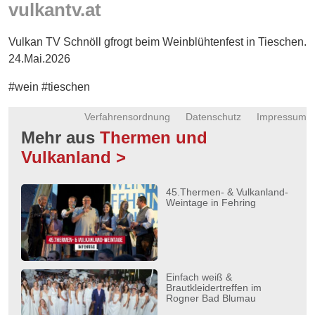
vulkantv.at
Energie
Schnöll
Vulkan TV Schnöll gfrogt beim Weinblühtenfest in Tieschen.
gfrogt
24.Mai.2026
Zonen
#wein #tieschen
Podcast
Verfahrensordnung
Datenschutz
Impressum
Mehr aus
Thermen und
Vulkanland >
45.Thermen- & Vulkanland-
Weintage in Fehring
Einfach weiß &
Brautkleidertreffen im
Rogner Bad Blumau