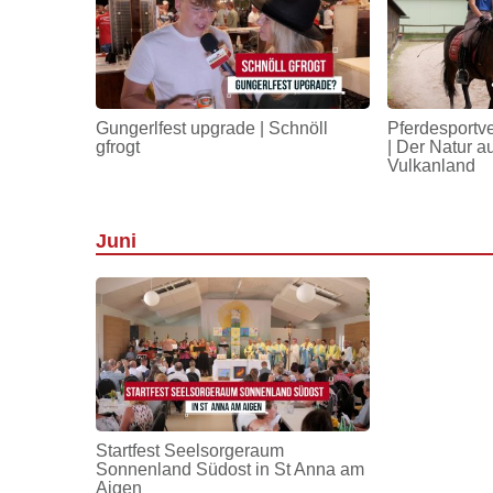
Gungerlfest upgrade | Schnöll
Pferdesportv
gfrogt
| Der Natur a
Vulkanland
Juni
Startfest Seelsorgeraum
Sonnenland Südost in St Anna am
Aigen