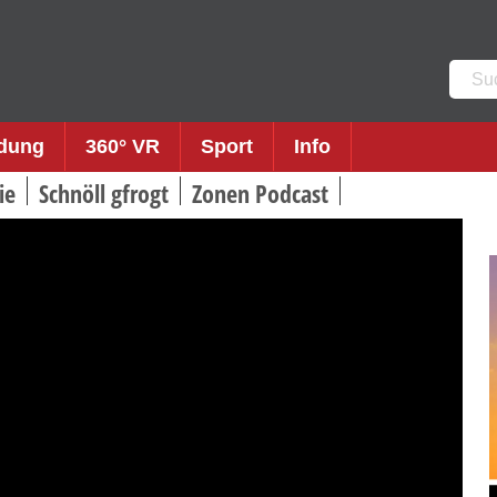
Such
nach:
ldung
360° VR
Sport
Info
ie
Schnöll gfrogt
Zonen Podcast