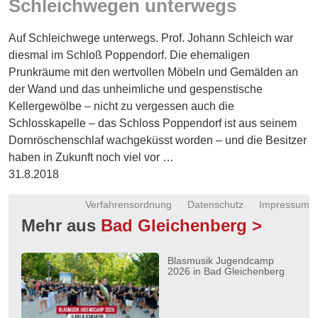
Schleichwegen unterwegs
Energie
Auf Schleichwege unterwegs. Prof. Johann Schleich war
Schnöll
gfrogt
diesmal im Schloß Poppendorf. Die ehemaligen
Prunkräume mit den wertvollen Möbeln und Gemälden an
Zonen
der Wand und das unheimliche und gespenstische
Podcast
Kellergewölbe – nicht zu vergessen auch die
Schlosskapelle – das Schloss Poppendorf ist aus seinem
Dornröschenschlaf wachgeküsst worden – und die Besitzer
haben in Zukunft noch viel vor …
31.8.2018
Verfahrensordnung
Datenschutz
Impressum
Mehr aus
Bad Gleichenberg >
Blasmusik Jugendcamp
2026 in Bad Gleichenberg