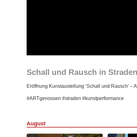
Schall und Rausch in Strade
Eröffnung Kunstaustellung ‘Schall und Rausch’ –
#ARTgenossen #straden #kunstperformance
August