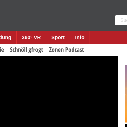
Such
nach:
ldung
360° VR
Sport
Info
ie
Schnöll gfrogt
Zonen Podcast