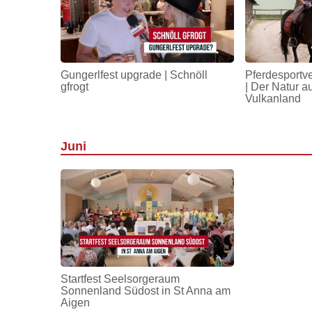
Gungerlfest upgrade | Schnöll
Pferdesportv
gfrogt
| Der Natur a
Vulkanland
Juni
Startfest Seelsorgeraum
Sonnenland Südost in St Anna am
Aigen