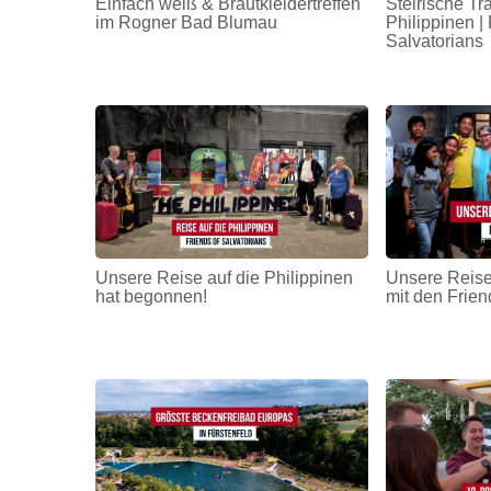
Einfach weiß & Brautkleidertreffen
Steirische Tr
im Rogner Bad Blumau
Philippinen | 
Salvatorians
Unsere Reise auf die Philippinen
Unsere Reise
hat begonnen!
mit den Frien