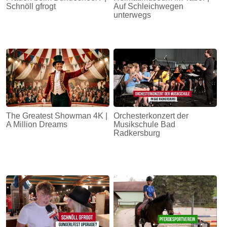
Schnöll gfrogt
Auf Schleichwegen
unterwegs
The Greatest Showman 4K |
Orchesterkonzert der
A Million Dreams
Musikschule Bad
Radkersburg