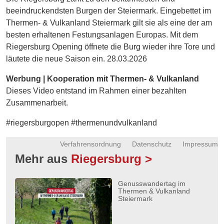
Energie
beeindruckendsten Burgen der Steiermark. Eingebettet im
Thermen- & Vulkanland Steiermark gilt sie als eine der am
Schnöll
besten erhaltenen Festungsanlagen Europas. Mit dem
gfrogt
Riegersburg Opening öffnete die Burg wieder ihre Tore und
läutete die neue Saison ein. 28.03.2026
Zonen
Podcast
Werbung | Kooperation mit Thermen- & Vulkanland
Dieses Video entstand im Rahmen einer bezahlten
Zusammenarbeit.
#riegersburgopen #thermenundvulkanland
Verfahrensordnung
Datenschutz
Impressum
Mehr aus
Riegersburg >
Genusswandertag im
Thermen & Vulkanland
Steiermark