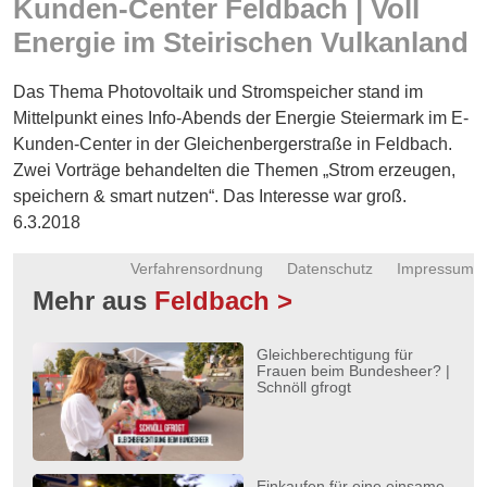
Kunden-Center Feldbach | Voll
Energie
Energie im Steirischen Vulkanland
Schnöll
gfrogt
Das Thema Photovoltaik und Stromspeicher stand im
Mittelpunkt eines Info-Abends der Energie Steiermark im E-
Zonen
Kunden-Center in der Gleichenbergerstraße in Feldbach.
Podcast
Zwei Vorträge behandelten die Themen „Strom erzeugen,
speichern & smart nutzen“. Das Interesse war groß.
6.3.2018
Verfahrensordnung
Datenschutz
Impressum
Mehr aus
Feldbach >
Gleichberechtigung für
Frauen beim Bundesheer? |
Schnöll gfrogt
Einkaufen für eine einsame