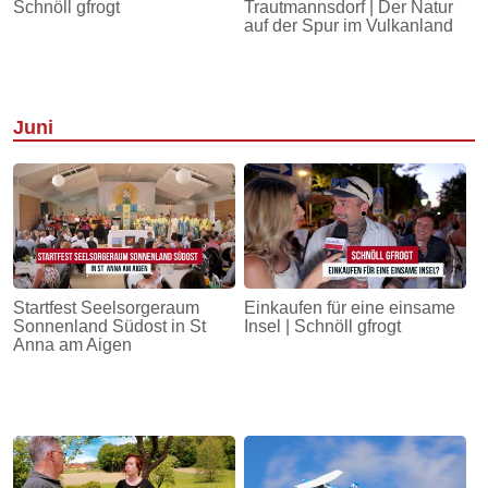
Schnöll gfrogt
Trautmannsdorf | Der Natur
auf der Spur im Vulkanland
Juni
Startfest Seelsorgeraum
Einkaufen für eine einsame
Sonnenland Südost in St
Insel | Schnöll gfrogt
Anna am Aigen