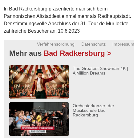
Energie
In Bad Radkersburg präsentierte man sich beim
Pannonischen Altstadtfest einmal mehr als Radhauptstadt.
Schnöll
Der stimmungsvolle Abschluss der 31. Tour de Mur lockte
gfrogt
zahlreiche Besucher an. 10.6.2023
Zonen
Podcast
Verfahrensordnung
Datenschutz
Impressum
Mehr aus
Bad Radkersburg >
The Greatest Showman 4K |
A Million Dreams
Orchesterkonzert der
Musikschule Bad
Radkersburg