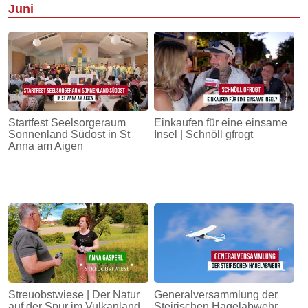
Juni
Startfest Seelsorgeraum
Einkaufen für eine einsame
Sonnenland Südost in St
Insel | Schnöll gfrogt
Anna am Aigen
Streuobstwiese | Der Natur
Generalversammlung der
auf der Spur im Vulkanland
Steirischen Hagelabwehr