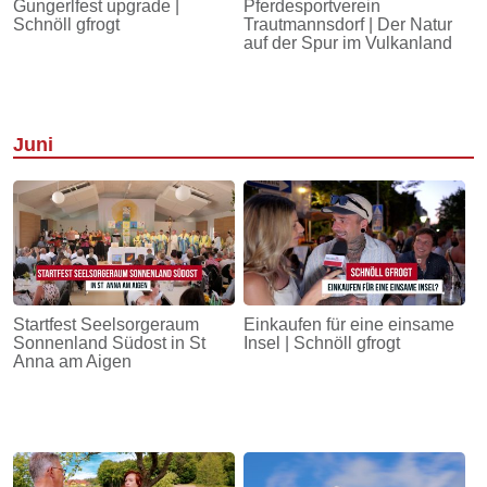
Gungerlfest upgrade |
Pferdesportverein
Schnöll gfrogt
Trautmannsdorf | Der Natur
auf der Spur im Vulkanland
Juni
Startfest Seelsorgeraum
Einkaufen für eine einsame
Sonnenland Südost in St
Insel | Schnöll gfrogt
Anna am Aigen