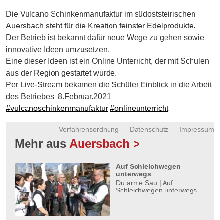
Energie
Die Vulcano Schinkenmanufaktur im südoststeirischen
Auersbach steht für die Kreation feinster Edelprodukte.
Schnöll
Der Betrieb ist bekannt dafür neue Wege zu gehen sowie
gfrogt
innovative Ideen umzusetzen.
Zonen
Eine dieser Ideen ist ein Online Unterricht, der mit Schulen
Podcast
aus der Region gestartet wurde.
Per Live-Stream bekamen die Schüler Einblick in die Arbeit
des Betriebes. 8.Februar.2021
#vulcanoschinkenmanufaktur
#onlineunterricht
Verfahrensordnung
Datenschutz
Impressum
Mehr aus
Auersbach >
Auf Schleichwegen
unterwegs
Du arme Sau | Auf
Schleichwegen unterwegs