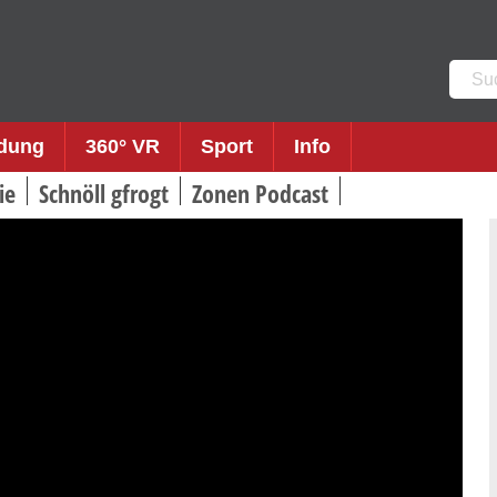
Such
nach:
ldung
360° VR
Sport
Info
ie
Schnöll gfrogt
Zonen Podcast