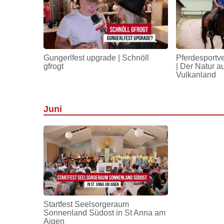
Gungerlfest upgrade | Schnöll
Pferdesportv
gfrogt
| Der Natur a
Vulkanland
Juni
Startfest Seelsorgeraum
Sonnenland Südost in St Anna am
Aigen