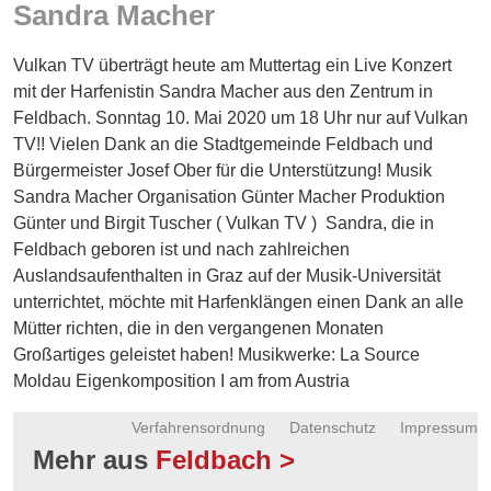
Sandra Macher
Energie
Schnöll
Vulkan TV überträgt heute am Muttertag ein Live Konzert
gfrogt
mit der Harfenistin Sandra Macher aus den Zentrum in
Feldbach.
Sonntag 10. Mai 2020 um 18 Uhr nur auf Vulkan
Zonen
TV!! Vielen Dank an die Stadtgemeinde Feldbach und
Podcast
Bürgermeister Josef Ober für die Unterstützung! Musik
Sandra Macher Organisation Günter Macher Produktion
Günter und Birgit Tuscher ( Vulkan TV )
Sandra, die in
Feldbach geboren ist und nach zahlreichen
Auslandsaufenthalten in Graz auf der Musik-Universität
unterrichtet, möchte mit Harfenklängen einen Dank an alle
Mütter richten, die in den vergangenen Monaten
Großartiges geleistet haben! Musikwerke: La Source
Moldau Eigenkomposition I am from Austria
Verfahrensordnung
Datenschutz
Impressum
Mehr aus
Feldbach >