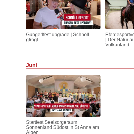
Gungerlfest upgrade | Schnöll
Pferdesportv
gfrogt
| Der Natur a
Vulkanland
Juni
Startfest Seelsorgeraum
Sonnenland Südost in St Anna am
Aigen