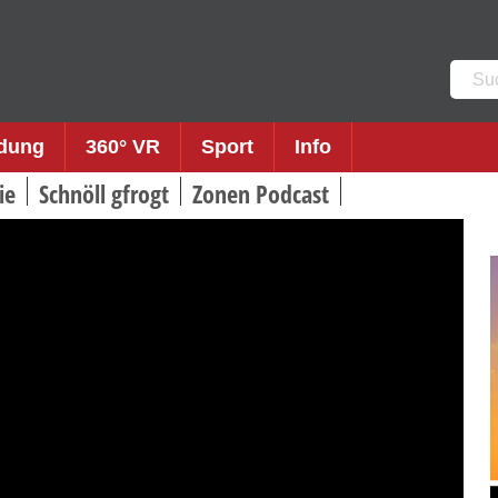
Such
nach:
ldung
360° VR
Sport
Info
ie
Schnöll gfrogt
Zonen Podcast