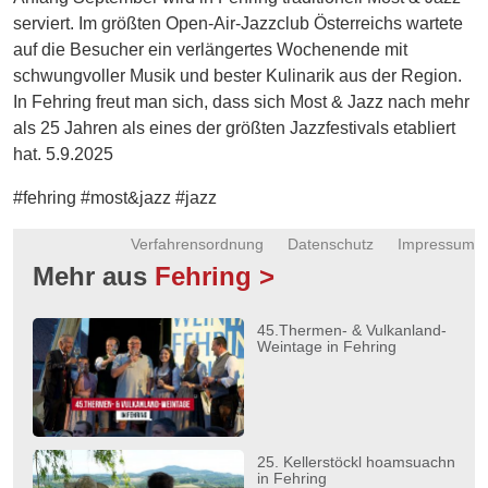
Energie
serviert. Im größten Open-Air-Jazzclub Österreichs wartete
auf die Besucher ein verlängertes Wochenende mit
Schnöll
schwungvoller Musik und bester Kulinarik aus der Region.
gfrogt
In Fehring freut man sich, dass sich Most & Jazz nach mehr
als 25 Jahren als eines der größten Jazzfestivals etabliert
Zonen
hat. 5.9.2025
Podcast
#fehring #most&jazz #jazz
Verfahrensordnung
Datenschutz
Impressum
Mehr aus
Fehring >
45.Thermen- & Vulkanland-
Weintage in Fehring
25. Kellerstöckl hoamsuachn
in Fehring