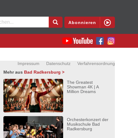
en
Abonnieren
Impressum
Datenschutz
Verfahrensordnung
Mehr aus
Bad Radkersburg >
The Greatest
Showman 4K | A
Million Dreams
Orchesterkonzert der
Musikschule Bad
Radkersburg