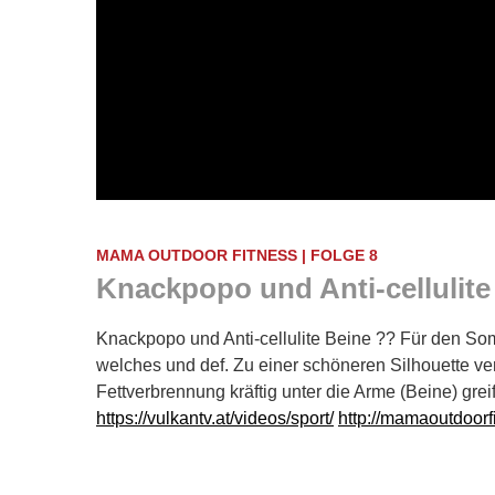
MAMA OUTDOOR FITNESS | FOLGE 8
Knackpopo und Anti-cellulite
Knackpopo und Anti-cellulite Beine ?? Für den So
welches und def. Zu einer schöneren Silhouette ve
Fettverbrennung kräftig unter die Arme (Beine) greif
https://vulkantv.at/videos/sport/
http://mamaoutdoorfi