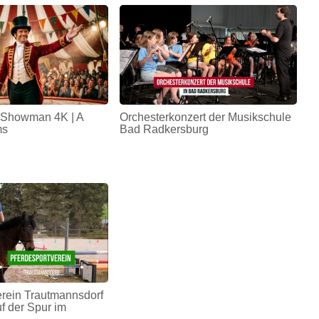
 Showman 4K | A
Orchesterkonzert der Musikschule
ms
Bad Radkersburg
erein Trautmannsdorf
uf der Spur im