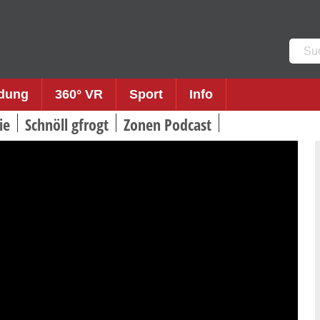
Such
nach:
ldung
360° VR
Sport
Info
ie
Schnöll gfrogt
Zonen Podcast