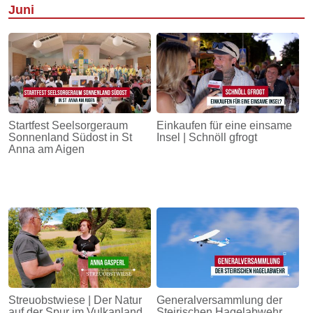
Juni
Startfest Seelsorgeraum
Einkaufen für eine einsame
Sonnenland Südost in St
Insel | Schnöll gfrogt
Anna am Aigen
Streuobstwiese | Der Natur
Generalversammlung der
auf der Spur im Vulkanland
Steirischen Hagelabwehr