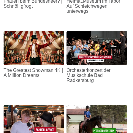
Frauen beim Bundesheer? |
Heimat.Museum im Tabor |
Schnöll gfrogt
Auf Schleichwegen
unterwegs
The Greatest Showman 4K |
Orchesterkonzert der
A Million Dreams
Musikschule Bad
Radkersburg