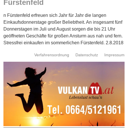
Fürstenfeld
Energie
n Fürstenfeld erfreuen sich Jahr für Jahr die langen
Schnöll
gfrogt
Einkaufsdonnerstage großer Beliebtheit. An insgesamt fünf
Donnerstagen im Juli und August sorgen die bis 21 Uhr
Zonen
geöffneten Geschäfte für großen Ansturm aus nah und fern.
Podcast
Stressfrei einkaufen im sommerlichen Fürstenfeld. 2.8.2018
Verfahrensordnung
Datenschutz
Impressum