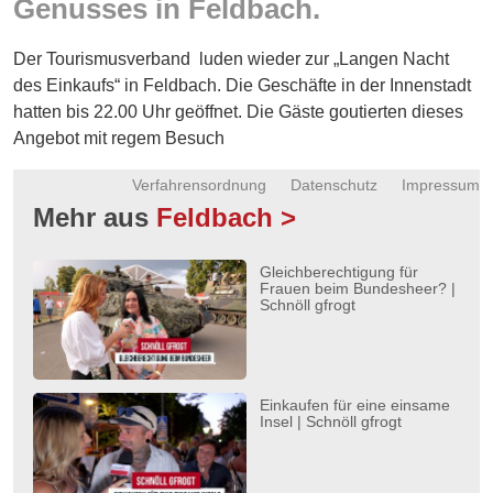
Genusses in Feldbach.
Energie
Der Tourismusverband luden wieder zur „Langen Nacht
Schnöll
gfrogt
des Einkaufs“ in Feldbach. Die Geschäfte in der Innenstadt
hatten bis 22.00 Uhr geöffnet. Die Gäste goutierten dieses
Zonen
Angebot mit regem Besuch
Podcast
Verfahrensordnung
Datenschutz
Impressum
Mehr aus
Feldbach >
Gleichberechtigung für
Frauen beim Bundesheer? |
Schnöll gfrogt
Einkaufen für eine einsame
Insel | Schnöll gfrogt