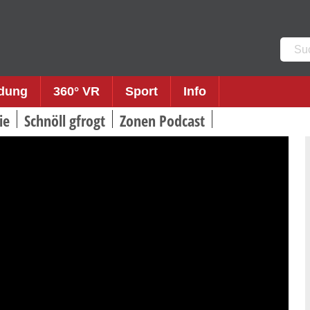
Such
nach:
ldung
360° VR
Sport
Info
ie
Schnöll gfrogt
Zonen Podcast