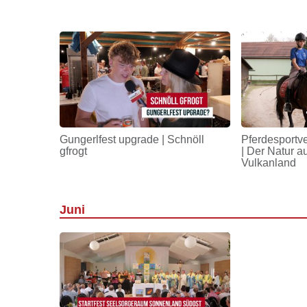
Gungerlfest upgrade | Schnöll
Pferdesportv
gfrogt
| Der Natur a
Vulkanland
Juni