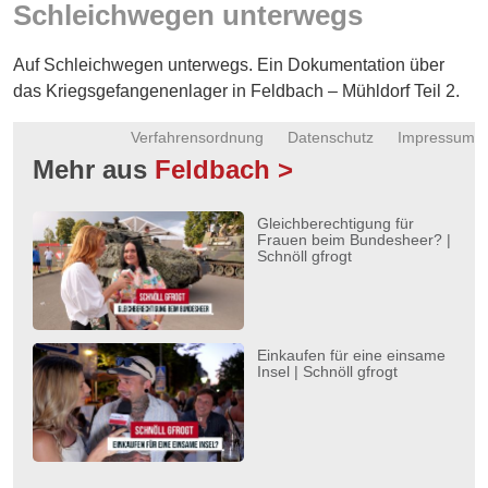
Schleichwegen unterwegs
Energie
Schnöll
Auf Schleichwegen unterwegs. Ein Dokumentation über
gfrogt
das Kriegsgefangenenlager in Feldbach – Mühldorf Teil 2.
Zonen
Verfahrensordnung
Datenschutz
Impressum
Podcast
Mehr aus
Feldbach >
Gleichberechtigung für
Frauen beim Bundesheer? |
Schnöll gfrogt
Einkaufen für eine einsame
Insel | Schnöll gfrogt