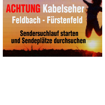
Weitere Videos
Auf
Schleichwegen unterwegs >
Tabor Feldbach |
Heimat.Museum im Tabor |
Auf Schleichwegen
unterwegs