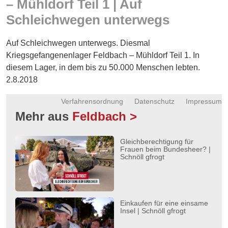
– Mühldorf Teil 1 | Auf
Energie
Schleichwegen unterwegs
Schnöll
gfrogt
Auf Schleichwegen unterwegs. Diesmal
Kriegsgefangenenlager Feldbach – Mühldorf Teil 1. In
Zonen
diesem Lager, in dem bis zu 50.000 Menschen lebten.
Podcast
2.8.2018
Verfahrensordnung
Datenschutz
Impressum
Mehr aus
Feldbach >
Gleichberechtigung für
Frauen beim Bundesheer? |
Schnöll gfrogt
Einkaufen für eine einsame
Insel | Schnöll gfrogt