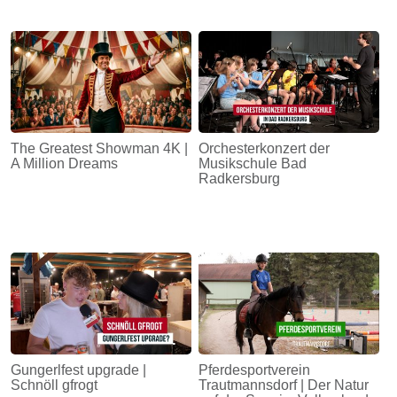
The Greatest Showman 4K |
Orchesterkonzert der
A Million Dreams
Musikschule Bad
Radkersburg
Gungerlfest upgrade |
Pferdesportverein
Schnöll gfrogt
Trautmannsdorf | Der Natur